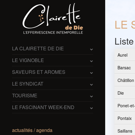
LE 
List
LA CLAIRETTE DE DIE
Aurel
LE VIGNOBLE
Barsac
SAVEURS ET AROMES
Châtillon
LE SYNDICAT
Die
TOURISME
Ponet-et
LE FASCINANT WEEK-END
Pontaix
actualités / agenda
Saillans