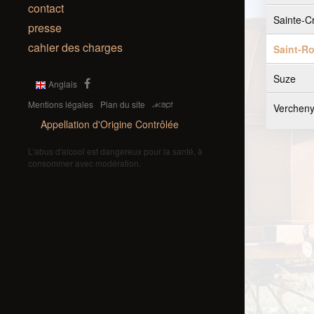
contact
Sainte-C
presse
cahier des charges
Saint-R
Suze
Anglais
Mentions légales
Plan du site
Verchen
Appellation d'Origine Contrôlée
L'abus d'alcool est dangereux pour la santé, à
consommer avec modération.