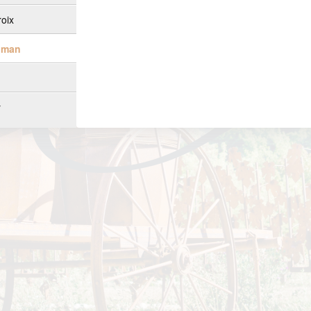
roix
oman
y